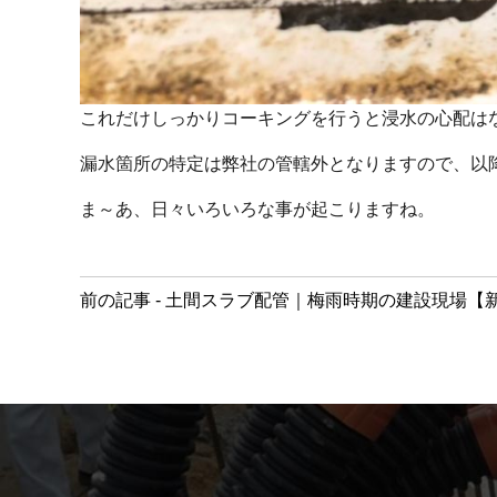
これだけしっかりコーキングを行うと浸水の心配は
漏水箇所の特定は弊社の管轄外となりますので、以
ま～あ、日々いろいろな事が起こりますね。
前
前の記事 - 土間スラブ配管｜梅雨時期の建設現場【
後
の
記
事
へ
の
リ