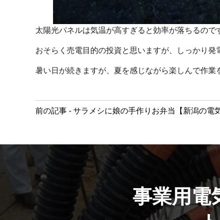
太陽光パネルは気温が高すぎると効率が落ちるので
おそらく売電目的の投資と思いますが、しっかり発
暑い日が続きますが、夏を感じながら楽しんで作業
前
前の記事 - サラメシに娘の手作りお弁当【新潟の電
後
の
記
事
へ
の
事業用電
リ
ン
ク