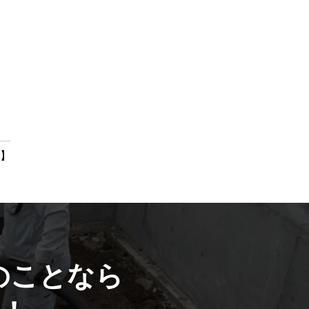
件】
のことなら