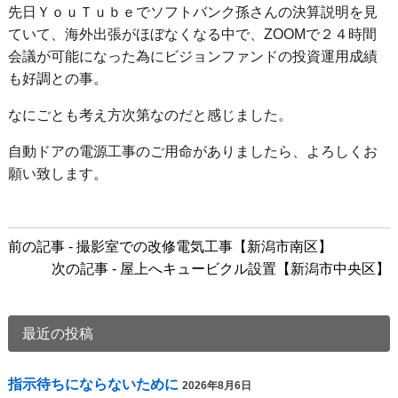
先日ＹｏｕＴｕｂｅでソフトバンク孫さんの決算説明を見
ていて、海外出張がほぼなくなる中で、ZOOMで２４時間
会議が可能になった為にビジョンファンドの投資運用成績
も好調との事。
なにごとも考え方次第なのだと感じました。
自動ドアの電源工事のご用命がありましたら、よろしくお
願い致します。
前
前の記事 - 撮影室での改修電気工事【新潟市南区】
後
次の記事 - 屋上へキュービクル設置【新潟市中央区】
の
記
事
最近の投稿
へ
の
指示待ちにならないために
2026年8月6日
リ